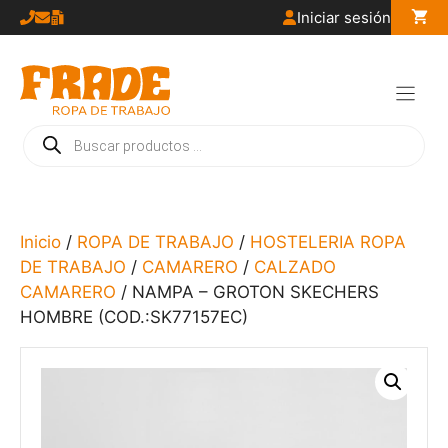
Saltar
Iniciar sesión
al
contenido
Búsqueda
de
productos
Inicio
/
ROPA DE TRABAJO
/
HOSTELERIA ROPA
DE TRABAJO
/
CAMARERO
/
CALZADO
CAMARERO
/ NAMPA – GROTON SKECHERS
HOMBRE (COD.:SK77157EC)