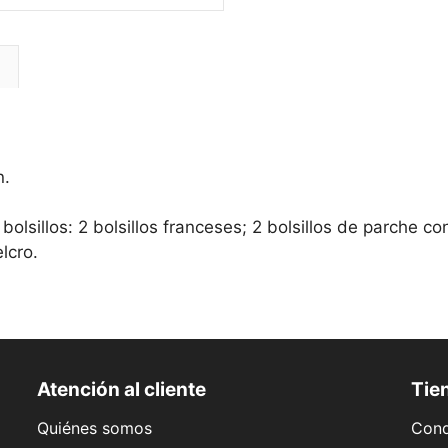
l
n.
lsillos: 2 bolsillos franceses; 2 bolsillos de parche con 
lcro.
Atención al cliente
Tien
Quiénes somos
Cond