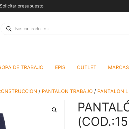
Solicitar presupuesto
Búsqueda
de
productos
ROPA DE TRABAJO
EPIS
OUTLET
MARCAS
/CONSTRUCCION
/
PANTALON TRABAJO
/
PANTALON 
PANTAL
(COD.:15