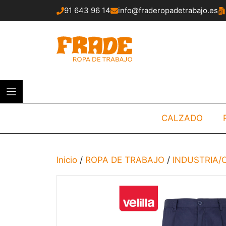
Saltar
91 643 96 14
info@fraderopadetrabajo.es
al
contenido
CALZADO
Inicio
/
ROPA DE TRABAJO
/
INDUSTRIA