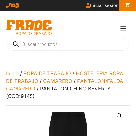
Saltar
Iniciar sesión
al
contenido
Búsqueda
de
productos
Inicio
/
ROPA DE TRABAJO
/
HOSTELERIA ROPA
DE TRABAJO
/
CAMARERO
/
PANTALON/FALDA
CAMARERO
/ PANTALON CHINO BEVERLY
(COD:9145)