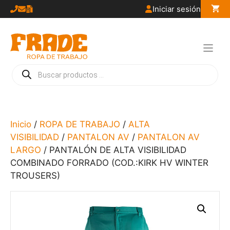
Saltar
Iniciar sesión
al
contenido
Búsqueda
de
productos
Inicio
/
ROPA DE TRABAJO
/
ALTA
VISIBILIDAD
/
PANTALON AV
/
PANTALON AV
LARGO
/ PANTALÓN DE ALTA VISIBILIDAD
COMBINADO FORRADO (COD.:KIRK HV WINTER
TROUSERS)