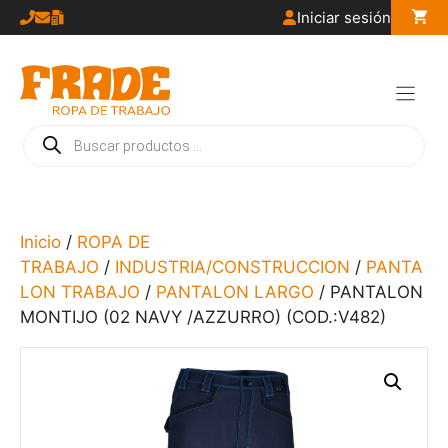
Saltar
Iniciar sesión
al
contenido
Búsqueda
de
productos
Inicio
/
ROPA DE
TRABAJO
/
INDUSTRIA/CONSTRUCCION
/
PANTA
LON TRABAJO
/
PANTALON LARGO
/ PANTALON
MONTIJO (02 NAVY /AZZURRO) (COD.:V482)