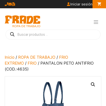
Saltar
Iniciar sesión
al
contenido
Búsqueda
de
productos
Inicio
/
ROPA DE TRABAJO
/
FRIO
EXTREMO
/
FRIO
/ PANTALON PETO ANTIFRIO
(COD.:4635)