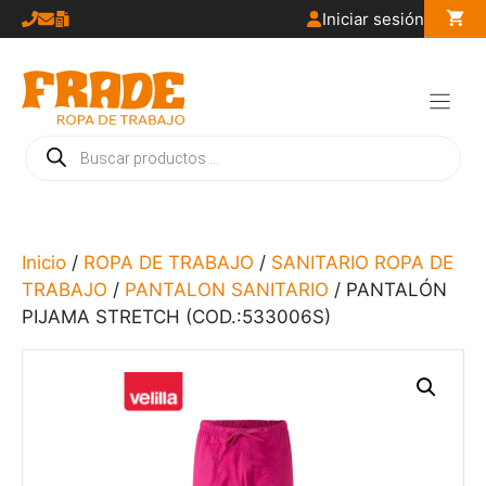
Saltar
Iniciar sesión
al
contenido
Búsqueda
de
productos
Inicio
/
ROPA DE TRABAJO
/
SANITARIO ROPA DE
TRABAJO
/
PANTALON SANITARIO
/ PANTALÓN
PIJAMA STRETCH (COD.:533006S)