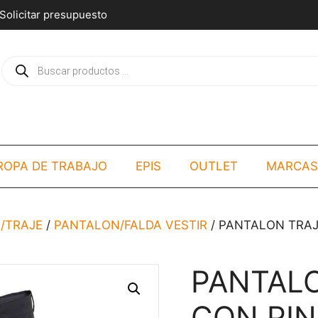
Solicitar presupuesto
Búsqueda
de
productos
ROPA DE TRABAJO
EPIS
OUTLET
MARCAS
/TRAJE
/
PANTALON/FALDA VESTIR
/ PANTALON TRA
PANTAL
CON PI