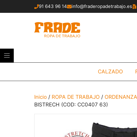
Saltar
91 643 96 14
info@fraderopadetrabajo.es
al
contenido
CALZADO
Inicio
/
ROPA DE TRABAJO
/
ORDENANZA
BISTRECH (COD: CC0407 63)