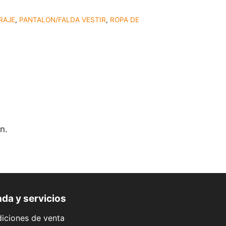
RAJE
,
PANTALON/FALDA VESTIR
,
ROPA DE
n.
da y servicios
iciones de venta