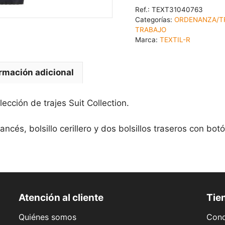
Ref.:
TEXT31040763
Categorías:
ORDENANZA/T
TRABAJO
Marca:
TEXTIL-R
rmación adicional
ección de trajes Suit Collection.
rancés, bolsillo cerillero y dos bolsillos traseros con botó
Atención al cliente
Tien
Quiénes somos
Cond