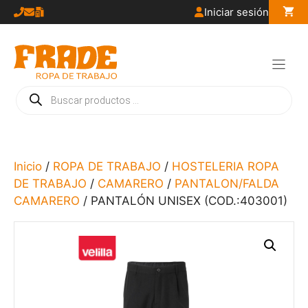
Saltar
Iniciar sesión
al
contenido
Búsqueda
de
productos
Inicio
/
ROPA DE TRABAJO
/
HOSTELERIA ROPA
DE TRABAJO
/
CAMARERO
/
PANTALON/FALDA
CAMARERO
/ PANTALÓN UNISEX (COD.:403001)