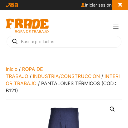
Saltar
Iniciar sesión
al
contenido
Búsqueda
de
productos
Inicio
/
ROPA DE
TRABAJO
/
INDUSTRIA/CONSTRUCCION
/
INTERI
OR TRABAJO
/ PANTALONES TÉRMICOS (COD.:
B121)