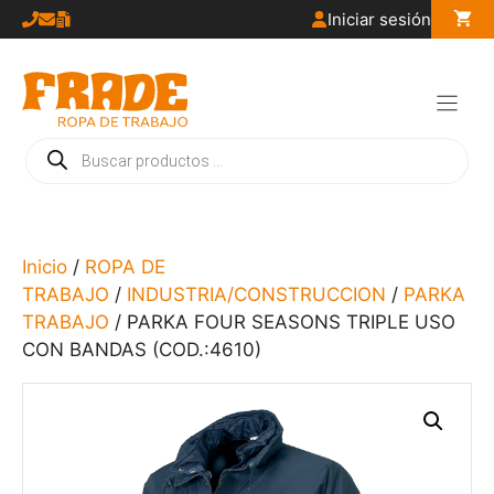
Saltar
Iniciar sesión
al
contenido
Búsqueda
de
productos
Inicio
/
ROPA DE
TRABAJO
/
INDUSTRIA/CONSTRUCCION
/
PARKA
TRABAJO
/ PARKA FOUR SEASONS TRIPLE USO
CON BANDAS (COD.:4610)