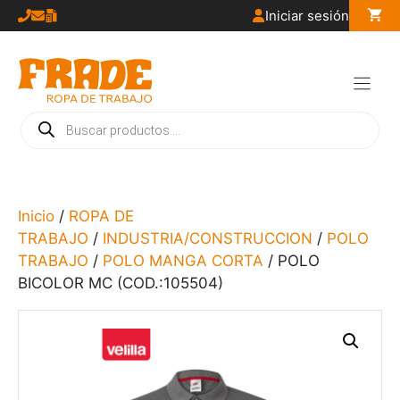
Saltar
Iniciar sesión
al
contenido
Búsqueda
de
productos
Inicio
/
ROPA DE
TRABAJO
/
INDUSTRIA/CONSTRUCCION
/
POLO
TRABAJO
/
POLO MANGA CORTA
/ POLO
BICOLOR MC (COD.:105504)