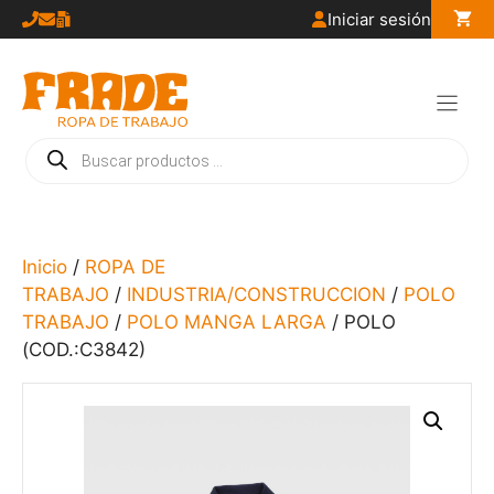
Saltar
Iniciar sesión
al
contenido
Búsqueda
de
productos
Inicio
/
ROPA DE
TRABAJO
/
INDUSTRIA/CONSTRUCCION
/
POLO
TRABAJO
/
POLO MANGA LARGA
/ POLO
(COD.:C3842)