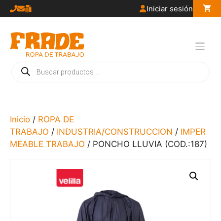
Saltar
Iniciar sesión
al
contenido
Búsqueda
de
productos
Inicio
/
ROPA DE
TRABAJO
/
INDUSTRIA/CONSTRUCCION
/
IMPER
MEABLE TRABAJO
/ PONCHO LLUVIA (COD.:187)