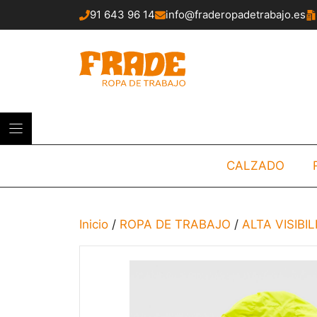
Saltar
91 643 96 14
info@fraderopadetrabajo.es
al
contenido
CALZADO
Inicio
/
ROPA DE TRABAJO
/
ALTA VISIBI