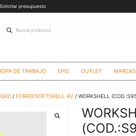
Solicitar presupuesto
Búsqueda
de
productos
ROPA DE TRABAJO
EPIS
OUTLET
MARCAS
LIDAD
/
FORRO/SOFTSHELL AV
/ WORKSHELL (COD.:S95
WORKSH
(COD.:S