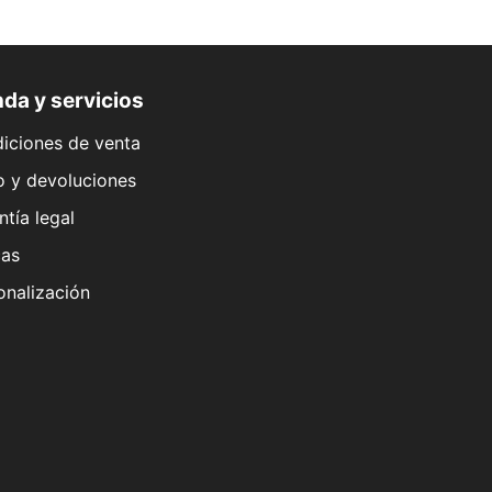
da y servicios
iciones de venta
o y devoluciones
ntía legal
as
onalización