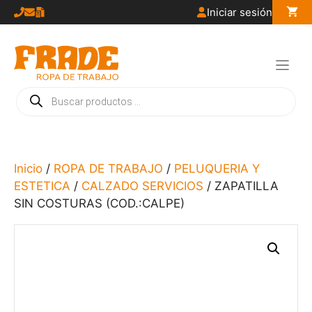
Saltar
Iniciar sesión
al
contenido
Búsqueda
de
productos
Inicio
/
ROPA DE TRABAJO
/
PELUQUERIA Y
ESTETICA
/
CALZADO SERVICIOS
/ ZAPATILLA
SIN COSTURAS (COD.:CALPE)