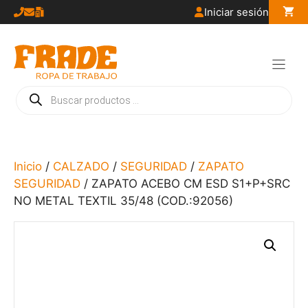
Saltar
Iniciar sesión
al
contenido
Búsqueda
de
productos
Inicio
/
CALZADO
/
SEGURIDAD
/
ZAPATO
SEGURIDAD
/ ZAPATO ACEBO CM ESD S1+P+SRC
NO METAL TEXTIL 35/48 (COD.:92056)