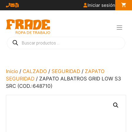
Saltar
Iniciar sesión
al
contenido
Búsqueda
de
productos
Inicio
/
CALZADO
/
SEGURIDAD
/
ZAPATO
SEGURIDAD
/ ZAPATO ALBATROS GRID LOW S3
SRC (COD.:648710)