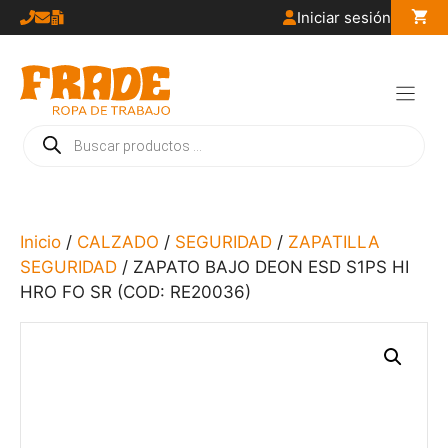
Saltar
Iniciar sesión
al
contenido
Búsqueda
de
productos
Inicio
/
CALZADO
/
SEGURIDAD
/
ZAPATILLA
SEGURIDAD
/ ZAPATO BAJO DEON ESD S1PS HI
HRO FO SR (COD: RE20036)