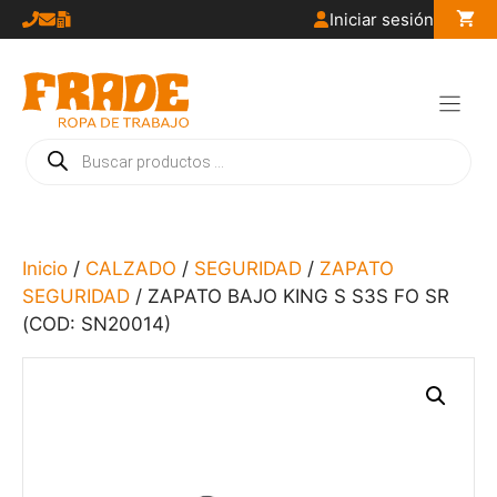
Saltar
Iniciar sesión
al
contenido
Búsqueda
de
productos
Inicio
/
CALZADO
/
SEGURIDAD
/
ZAPATO
SEGURIDAD
/ ZAPATO BAJO KING S S3S FO SR
(COD: SN20014)