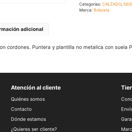
Categorías:
CALZADO
,
SEG
Marca:
Robusta
rmación adicional
on cordones. Puntera y plantilla no metalica con suela 
Atención al cliente
Tien
Quiénes somos
Cond
Contacto
Enví
Dónde estamos
Gara
¿Quieres ser cliente?
Marc