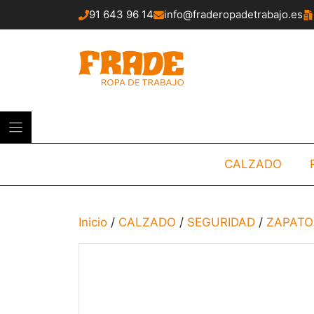
Saltar
91 643 96 14
info@fraderopadetrabajo.es
al
contenido
CALZADO
Inicio
/
CALZADO
/
SEGURIDAD
/
ZAPATO