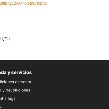
URIDAD
,
ZAPATO SEGURIDAD
PU/PU.
da y servicios
iciones de venta
o y devoluciones
ntía legal
as