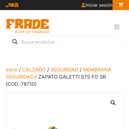
Saltar
Iniciar sesión
al
contenido
Búsqueda
de
productos
Inicio
/
CALZADO
/
SEGURIDAD
/
MEMBRANA
SEGURIDAD
/ ZAPATO GALETTI S7S FO SR
(COD.:78710)