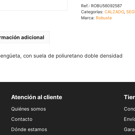
Ref.:
ROBU56092587
Categorías:
CALZADO
,
SEG
Marca:
Robusta
rmación adicional
lengüeta, con suela de poliuretano doble densidad
Atención al cliente
Tien
Quiénes somos
Cond
Contacto
Enví
Dónde estamos
Gara