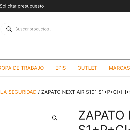
Solicitar presupuesto
Búsqueda
de
productos
ROPA DE TRABAJO
EPIS
OUTLET
MARCAS
LLA SEGURIDAD
/ ZAPATO NEXT AIR S101 S1+P+CI+HI
ZAPATO 
S1+P+CI