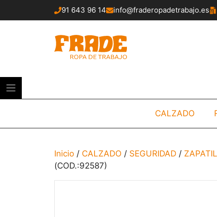
Saltar
91 643 96 14
info@fraderopadetrabajo.es
al
contenido
CALZADO
Inicio
/
CALZADO
/
SEGURIDAD
/
ZAPATI
(COD.:92587)