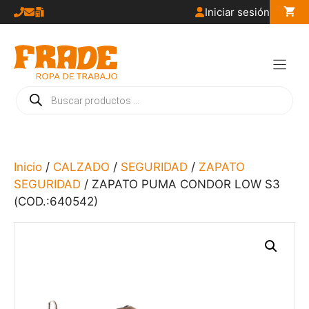
Saltar
Iniciar sesión
al
contenido
Búsqueda
de
productos
Inicio
/
CALZADO
/
SEGURIDAD
/
ZAPATO
SEGURIDAD
/ ZAPATO PUMA CONDOR LOW S3
(COD.:640542)