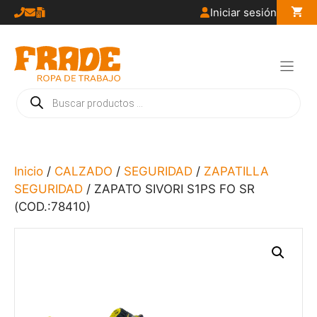
Saltar
Iniciar sesión
al
contenido
Búsqueda
de
productos
Inicio
/
CALZADO
/
SEGURIDAD
/
ZAPATILLA
SEGURIDAD
/ ZAPATO SIVORI S1PS FO SR
(COD.:78410)