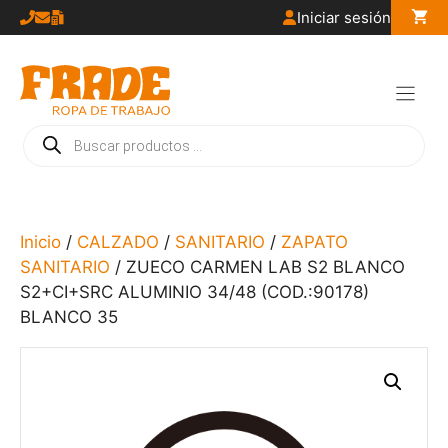
Saltar
Iniciar sesión
al
contenido
Búsqueda
de
productos
Inicio
/
CALZADO
/
SANITARIO
/
ZAPATO
SANITARIO
/ ZUECO CARMEN LAB S2 BLANCO
S2+CI+SRC ALUMINIO 34/48 (COD.:90178)
BLANCO 35