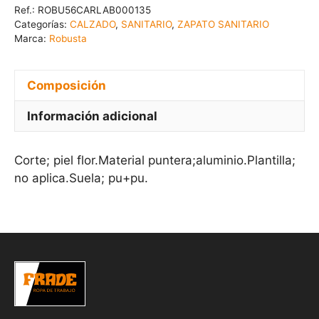
Ref.:
ROBU56CARLAB000135
Categorías:
CALZADO
,
SANITARIO
,
ZAPATO SANITARIO
Marca:
Robusta
Composición
Información adicional
Corte; piel flor.Material puntera;aluminio.Plantilla;
no aplica.Suela; pu+pu.