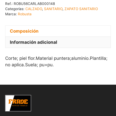
Ref.:
ROBU56CARLAB000148
Categorías:
CALZADO
,
SANITARIO
,
ZAPATO SANITARIO
Marca:
Robusta
Composición
Información adicional
Corte; piel flor.Material puntera;aluminio.Plantilla;
no aplica.Suela; pu+pu.