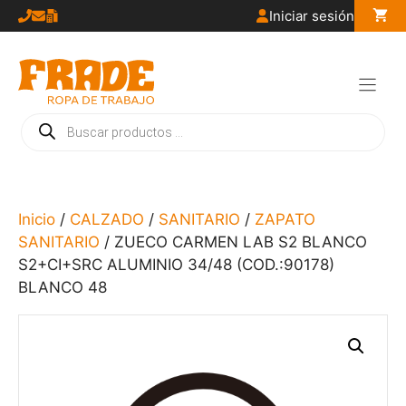
Saltar
Iniciar sesión
al
contenido
Búsqueda
de
productos
Inicio
/
CALZADO
/
SANITARIO
/
ZAPATO
SANITARIO
/ ZUECO CARMEN LAB S2 BLANCO
S2+CI+SRC ALUMINIO 34/48 (COD.:90178)
BLANCO 48