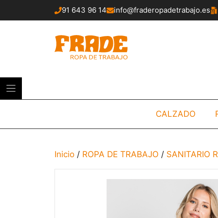
Saltar
91 643 96 14
info@fraderopadetrabajo.es
al
contenido
CALZADO
Inicio
/
ROPA DE TRABAJO
/
SANITARIO 