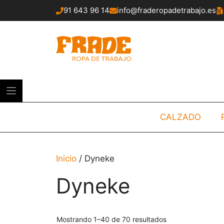
Saltar
91 643 96 14
info@fraderopadetrabajo.es
al
contenido
CALZADO
Inicio
/ Dyneke
Dyneke
Mostrando 1–40 de 70 resultados