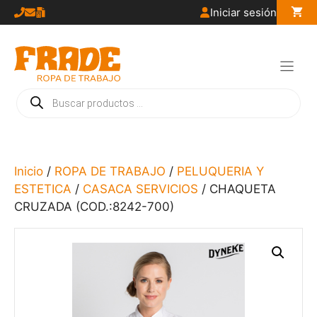
Saltar
Iniciar sesión
al
contenido
Búsqueda
de
productos
Inicio
/
ROPA DE TRABAJO
/
PELUQUERIA Y
ESTETICA
/
CASACA SERVICIOS
/ CHAQUETA
CRUZADA (COD.:8242-700)