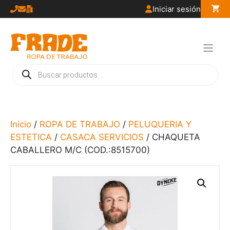
Saltar
Iniciar sesión
al
contenido
Búsqueda
de
productos
Inicio
/
ROPA DE TRABAJO
/
PELUQUERIA Y
ESTETICA
/
CASACA SERVICIOS
/ CHAQUETA
CABALLERO M/C (COD.:8515700)