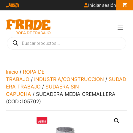
Saltar
Iniciar sesión
al
contenido
Búsqueda
de
productos
Inicio
/
ROPA DE
TRABAJO
/
INDUSTRIA/CONSTRUCCION
/
SUDAD
ERA TRABAJO
/
SUDAERA SIN
CAPUCHA
/ SUDADERA MEDIA CREMALLERA
(COD.:105702)